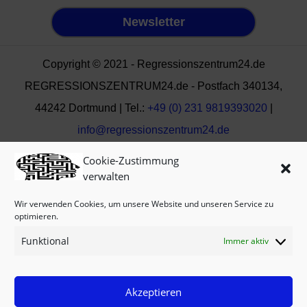
Newsletter
Copyright © 2021 - Regressionszentrum24.de
REGRESSIONSZENTRUM24.de - Postfach 340134,
44242 Dortmund | Tel.:
+49 (0) 231 9819393020
|
info@regressionszentrum24.de
Cookie-Zustimmung
verwalten
Wir verwenden Cookies, um unsere Website und unseren Service zu
optimieren.
Funktional
Immer aktiv
Akzeptieren